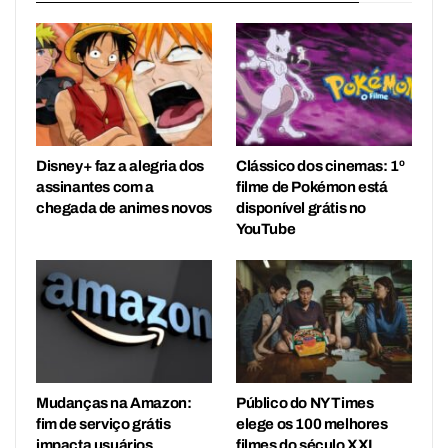
Disney+ faz a alegria dos
Clássico dos cinemas: 1º
assinantes com a
filme de Pokémon está
chegada de animes novos
disponível grátis no
YouTube
Mudanças na Amazon:
Público do NY Times
fim de serviço grátis
elege os 100 melhores
impacta usuários
filmes do século XXI