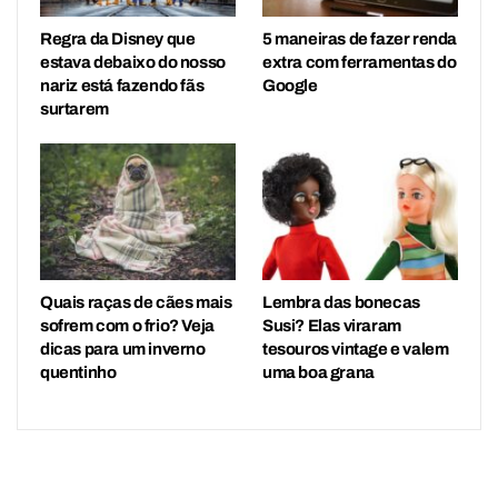
Regra da Disney que
5 maneiras de fazer renda
estava debaixo do nosso
extra com ferramentas do
nariz está fazendo fãs
Google
surtarem
Quais raças de cães mais
Lembra das bonecas
sofrem com o frio? Veja
Susi? Elas viraram
dicas para um inverno
tesouros vintage e valem
quentinho
uma boa grana