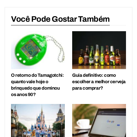
Você Pode Gostar Também
O retorno do Tamagotchi:
Guia definitivo: como
quanto vale hoje o
escolher a melhor cerveja
brinquedo que dominou
para comprar?
os anos 90?