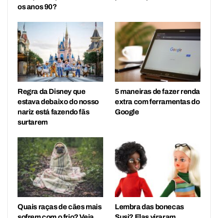
os anos 90?
Regra da Disney que
5 maneiras de fazer renda
estava debaixo do nosso
extra com ferramentas do
nariz está fazendo fãs
Google
surtarem
Quais raças de cães mais
Lembra das bonecas
sofrem com o frio? Veja
Susi? Elas viraram