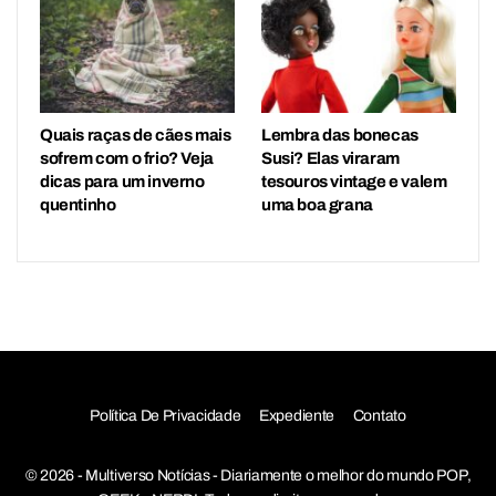
Quais raças de cães mais
Lembra das bonecas
sofrem com o frio? Veja
Susi? Elas viraram
dicas para um inverno
tesouros vintage e valem
quentinho
uma boa grana
Política De Privacidade
Expediente
Contato
© 2026 - Multiverso Notícias - Diariamente o melhor do mundo POP,