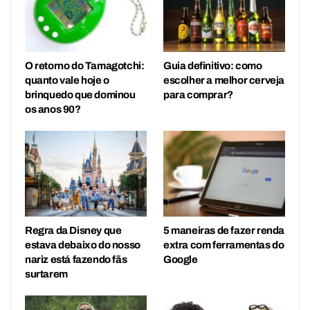
O retorno do Tamagotchi:
Guia definitivo: como
quanto vale hoje o
escolher a melhor cerveja
brinquedo que dominou
para comprar?
os anos 90?
Regra da Disney que
5 maneiras de fazer renda
estava debaixo do nosso
extra com ferramentas do
nariz está fazendo fãs
Google
surtarem