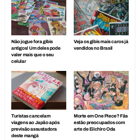
Não jogue fora gibis
Veja os gibis mais caros já
antigos! Um deles pode
vendidos no Brasil
valer mais que o seu
celular
Turistas cancelam
Morte em One Piece? Fãs
viagens ao Japão após
estão preocupados com
previsão assustadora
arte de Eiichiro Oda
deste mangá