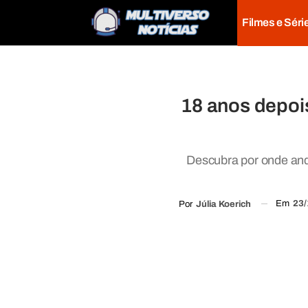
Filmes e Séri
18 anos depois
Descubra por onde and
Em
23/
Por
Júlia Koerich