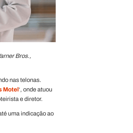
arner Bros.,
ndo nas telonas.
s Motel
‘, onde atuou
rista e diretor.
 até uma indicação ao