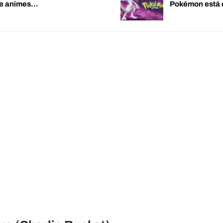
de animes…
Pokémon está 