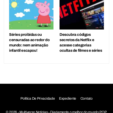
Séries proibidas ou
Descubra códigos
censuradas ao redor do
secretos da Netflix e
mundo: nem animação
acesse categorias
infantil escapou!
ocultas de filmes e séries
Política De Privacidade
Expediente
Contato
© 2026 - Multiverso Notícias - Diariamente o melhor do mundo POP,