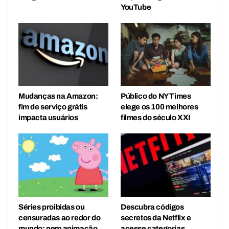
YouTube
Mudanças na Amazon:
Público do NY Times
fim de serviço grátis
elege os 100 melhores
impacta usuários
filmes do século XXI
Séries proibidas ou
Descubra códigos
censuradas ao redor do
secretos da Netflix e
mundo: nem animação
acesse categorias