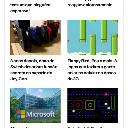
tem um que ninguém
reagem calorosamente
esperava!
8 anos depois, dono de
Flappy Bird, Pou e mais: 8
Switch descobre função
jogos que faziam a gente
secreta do suporte do
colar no celular na época
Joy-Con
do 3G