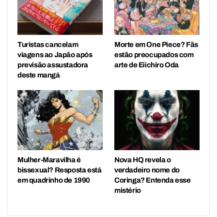
Turistas cancelam
Morte em One Piece? Fãs
viagens ao Japão após
estão preocupados com
previsão assustadora
arte de Eiichiro Oda
deste mangá
Mulher-Maravilha é
Nova HQ revela o
bissexual? Resposta está
verdadeiro nome do
em quadrinho de 1990
Coringa? Entenda esse
mistério