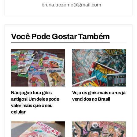
bruna.trezeme@gmail.com
Você Pode Gostar Também
Não jogue fora gibis
Veja os gibis mais caros já
antigos! Um deles pode
vendidos no Brasil
valer mais que o seu
celular