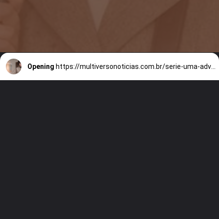
Opening
https://multiversonoticias.com.br/serie-uma-advogada-extraordinaria-se-torna-grande-sucesso-da-netflix/