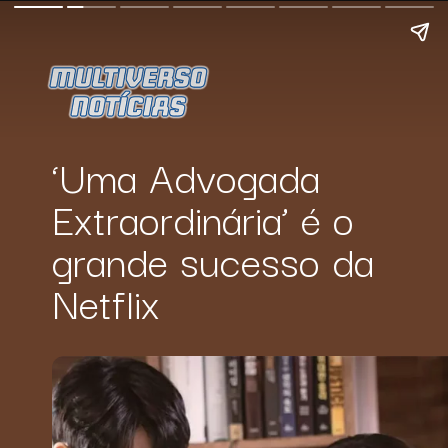
‘Uma Advogada 
Extraordinária’ é o 
grande sucesso da 
Netflix