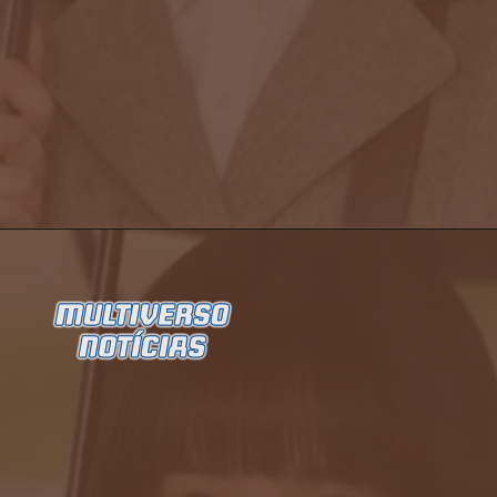
Opening
https://multiversonoticias.com.br/serie-uma-advogada-extraordinaria-se-torna-grande-sucesso-da-netflix/