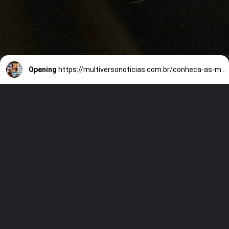
Opening
https://multiversonoticias.com.br/conheca-as-melhores-curiosidades-de-gta-5/