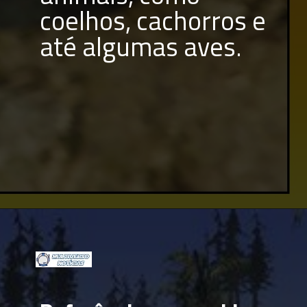
coelhos, cachorros e 
até algumas aves.
Opening
https://multiversonoticias.com.br/conheca-as-melhores-curiosidades-de-gta-5/