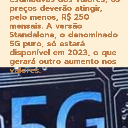
preços deverão atingir, 
pelo menos, R$ 250 
mensais. A versão 
Standalone, o denominado 
5G puro, só estará 
disponível em 2023, o que 
gerará outro aumento nos 
valores.