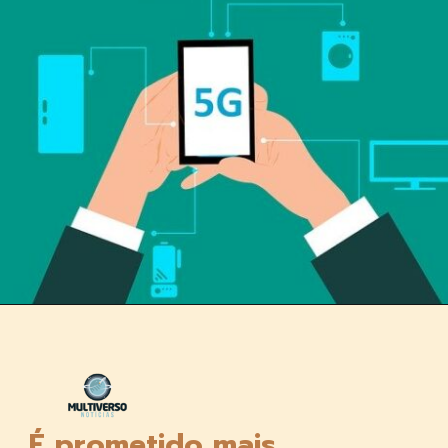
Opening
https://multiversonoticias.com.br/a-tecnologia-que-promete-revolucionar-chegara-ao-pais-por-r250-mensais/
É prometido mais 