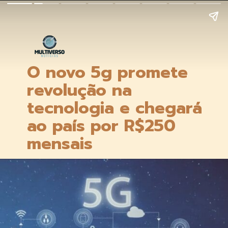
O novo 5g promete 
revolução na 
tecnologia e chegará 
ao país por R$250 
mensais