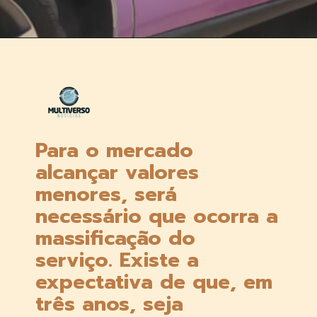
Opening
https://multiversonoticias.com.br/a-tecnologia-que-promete-revolucionar-chegara-ao-pais-por-r250-mensais/
Para o mercado 
alcançar valores 
menores, será 
necessário que ocorra a 
massificação do 
serviço. Existe a 
expectativa de que, em 
três anos, seja 