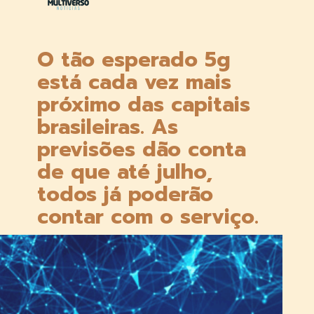
O tão esperado 
5g
está cada vez mais 
próximo das capitais 
brasileiras. As 
previsões dão conta 
de que até julho, 
todos já poderão 
contar com o serviço.