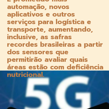
automação, novos 
aplicativos e outros 
serviços para logística e 
transporte, aumentando, 
inclusive, as safras 
recordes brasileiras a partir 
dos sensores que 
permitirão avaliar quais 
áreas estão com deficiência 
nutricional.