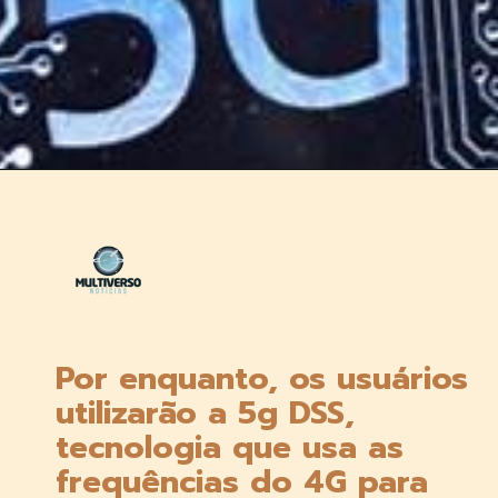
Opening
https://multiversonoticias.com.br/a-tecnologia-que-promete-revolucionar-chegara-ao-pais-por-r250-mensais/
Por enquanto, os usuários 
utilizarão a 5g DSS, 
tecnologia que usa as 
frequências do 4G para 