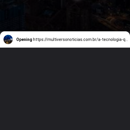
Opening
https://multiversonoticias.com.br/a-tecnologia-que-promete-revolucionar-chegara-ao-pais-por-r250-mensais/