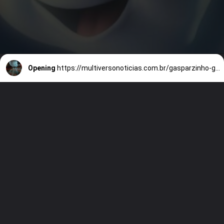
Opening
https://multiversonoticias.com.br/gasparzinho-ganha-serie-em-live-action/