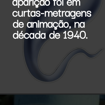
aparição foi em 
curtas-metragens 
de animação, na 
década de 1940.
Opening
https://multiversonoticias.com.br/gasparzinho-ganha-serie-em-live-action/