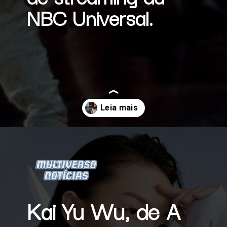
NBC Universal.
Opening
https://multiversonoticias.com.br/gasparzinho-ganha-serie-em-live-action/
Kai Yu Wu, de 
A 