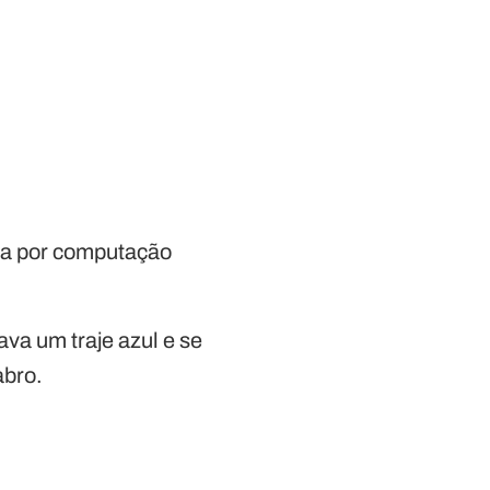
da por computação
ava um traje azul e se
abro.