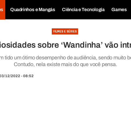
es
Quadrinhos e Mangás
Ciência e Tecnologia
Games
FILMES E SÉRIES
iosidades sobre ‘Wandinha’ vão intr
em tido um ótimo desempenho de audiência, sendo muito be
Contudo, nela existe mais do que você pensa.
03/12/2022 - 08:52