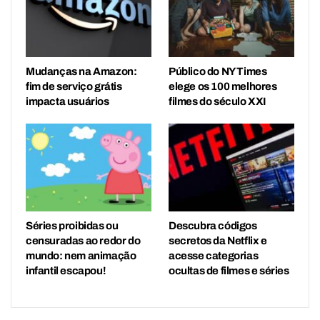
Mudanças na Amazon:
Público do NY Times
fim de serviço grátis
elege os 100 melhores
impacta usuários
filmes do século XXI
Séries proibidas ou
Descubra códigos
censuradas ao redor do
secretos da Netflix e
mundo: nem animação
acesse categorias
infantil escapou!
ocultas de filmes e séries