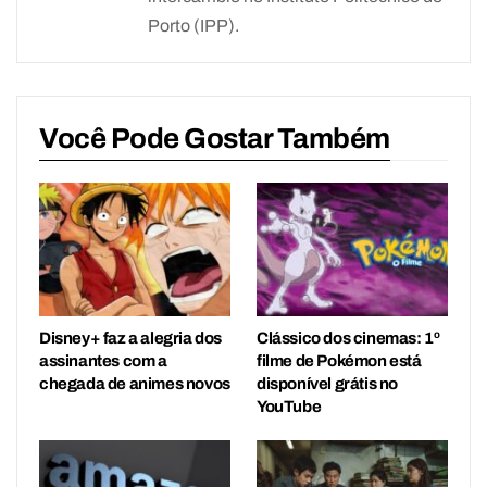
Porto (IPP).
Você Pode Gostar Também
Disney+ faz a alegria dos
Clássico dos cinemas: 1º
assinantes com a
filme de Pokémon está
chegada de animes novos
disponível grátis no
YouTube