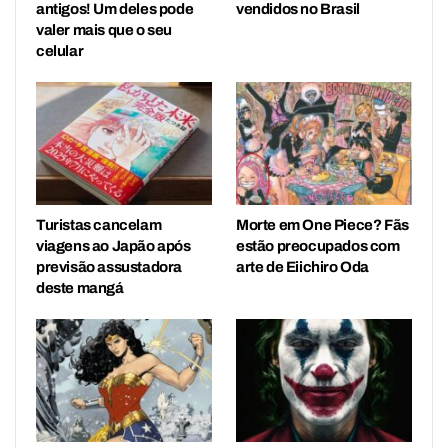
antigos! Um deles pode
vendidos no Brasil
valer mais que o seu
celular
Turistas cancelam
Morte em One Piece? Fãs
viagens ao Japão após
estão preocupados com
previsão assustadora
arte de Eiichiro Oda
deste mangá