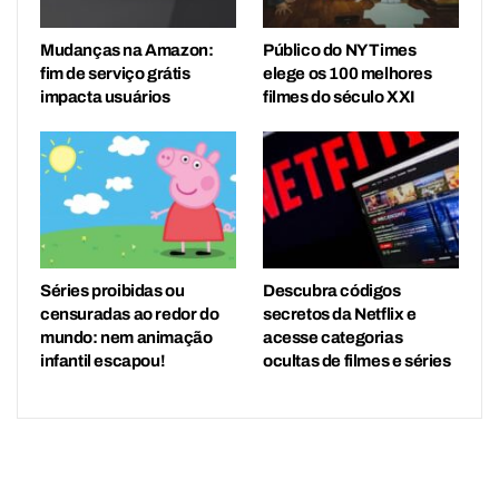
Mudanças na Amazon:
Público do NY Times
fim de serviço grátis
elege os 100 melhores
impacta usuários
filmes do século XXI
Séries proibidas ou
Descubra códigos
censuradas ao redor do
secretos da Netflix e
mundo: nem animação
acesse categorias
infantil escapou!
ocultas de filmes e séries