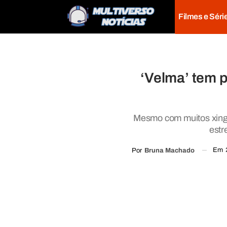
Filmes e Séri
‘Velma’ tem 
Mesmo com muitos xinga
estr
Em
Por
Bruna Machado