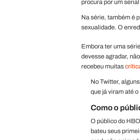
procura por um serial
Na série, também é p
sexualidade. O enred
Embora ter uma séri
devesse agradar, não
recebeu muitas
críti
No Twitter, algun
que já viram até 
Como o públi
O público do HBO M
bateu seus primei