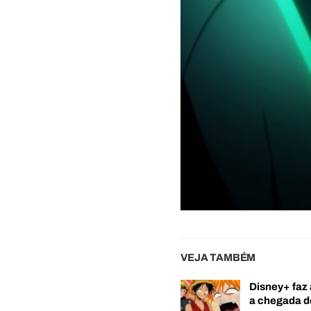
VEJA TAMBÉM
Disney+ faz 
a chegada 