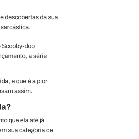
 e descobertas da sua
sarcástica.
o Scooby-doo
nçamento, a série
da, e que é a pior
ensam assim.
da?
to que ela até já
em sua categoria de