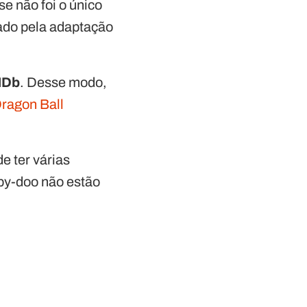
 não foi o único
ado pela adaptação
MDb
. Desse modo,
ragon Ball
de ter várias
y-doo não estão