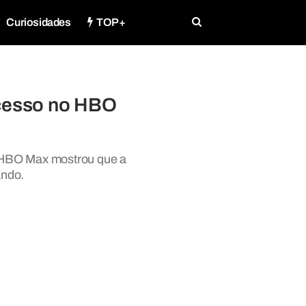
Curiosidades
TOP+
ucesso no HBO
o HBO Max mostrou que a
ando.