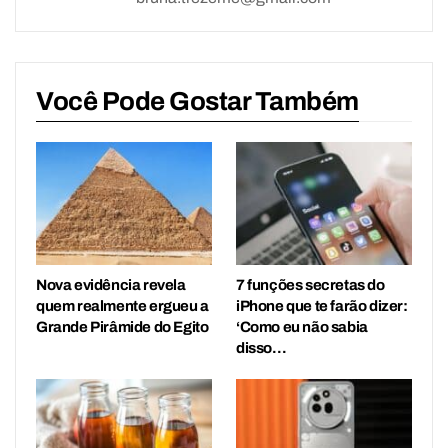
Você Pode Gostar Também
Nova evidência revela
7 funções secretas do
quem realmente ergueu a
iPhone que te farão dizer:
Grande Pirâmide do Egito
‘Como eu não sabia
disso…