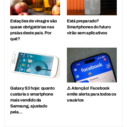
Estações de vinagre são
Está preparado?
quase obrigatórias nas
Smartphones do futuro
praias deste país. Por
virão sem aplicativos
quê?
Galaxy S3 hoje: quanto
⚠️ Atenção! Facebook
custaria o smartphone
emite alerta para todos os
mais vendido da
usuários
Samsung, ajustado
pela…