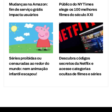
Mudanças na Amazon:
Público do NY Times
fim de serviço grátis
elege os 100 melhores
impacta usuários
filmes do século XXI
Séries proibidas ou
Descubra códigos
censuradas ao redor do
secretos da Netflix e
mundo: nem animação
acesse categorias
infantil escapou!
ocultas de filmes e séries