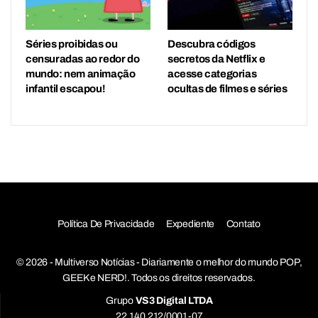
Séries proibidas ou
Descubra códigos
censuradas ao redor do
secretos da Netflix e
mundo: nem animação
acesse categorias
infantil escapou!
ocultas de filmes e séries
Política De Privacidade
Expediente
Contato
© 2026 - Multiverso Notícias - Diariamente o melhor do mundo POP,
GEEK e NERD!. Todos os direitos reservados.
Grupo
VS3 Digital LTDA
22.140.212/0001-07