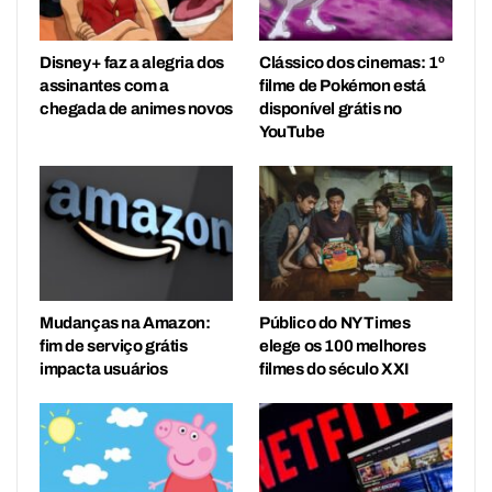
Disney+ faz a alegria dos
Clássico dos cinemas: 1º
assinantes com a
filme de Pokémon está
chegada de animes novos
disponível grátis no
YouTube
Mudanças na Amazon:
Público do NY Times
fim de serviço grátis
elege os 100 melhores
impacta usuários
filmes do século XXI