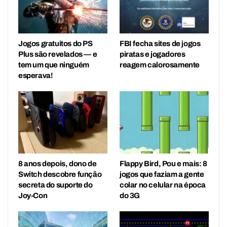
Jogos gratuitos do PS
FBI fecha sites de jogos
Plus são revelados — e
piratas e jogadores
tem um que ninguém
reagem calorosamente
esperava!
8 anos depois, dono de
Flappy Bird, Pou e mais: 8
Switch descobre função
jogos que faziam a gente
secreta do suporte do
colar no celular na época
Joy-Con
do 3G