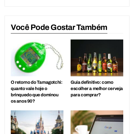
Você Pode Gostar Também
O retorno do Tamagotchi:
Guia definitivo: como
quanto vale hoje o
escolher a melhor cerveja
brinquedo que dominou
para comprar?
os anos 90?