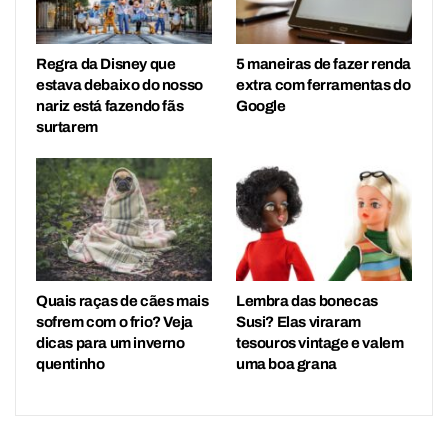
Regra da Disney que
5 maneiras de fazer renda
estava debaixo do nosso
extra com ferramentas do
nariz está fazendo fãs
Google
surtarem
Quais raças de cães mais
Lembra das bonecas
sofrem com o frio? Veja
Susi? Elas viraram
dicas para um inverno
tesouros vintage e valem
quentinho
uma boa grana