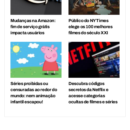
Mudanças na Amazon:
Público do NY Times
fim de serviço grátis
elege os 100 melhores
impacta usuários
filmes do século XXI
Séries proibidas ou
Descubra códigos
censuradas ao redor do
secretos da Netflix e
mundo: nem animação
acesse categorias
infantil escapou!
ocultas de filmes e séries