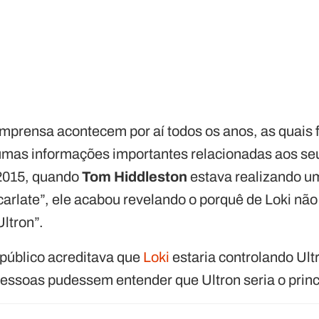
imprensa acontecem por aí todos os anos, as quais 
umas informações importantes relacionadas aos s
 2015, quando
Tom Hiddleston
estava realizando u
carlate”, ele acabou revelando o porquê de Loki não 
ltron”.
 público acreditava que
Loki
estaria controlando Ultr
essoas pudessem entender que Ultron seria o princip