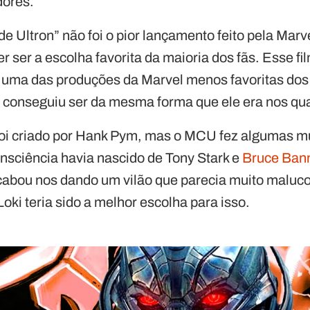
dores.
de Ultron” não foi o pior lançamento feito pela Mar
r ser a escolha favorita da maioria dos fãs. Esse fi
 uma das produções da Marvel menos favoritas dos fã
 conseguiu ser da mesma forma que ele era nos qu
 foi criado por Hank Pym, mas o MCU fez algumas m
onsciência havia nascido de Tony Stark e
Bruce Ban
abou nos dando um vilão que parecia muito maluco
oki teria sido a melhor escolha para isso.