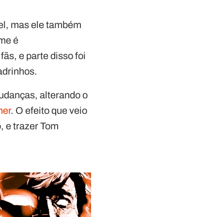
vel, mas ele também
lme é
s, e parte disso foi
adrinhos.
udanças, alterando o
ner
. O efeito que veio
, e trazer Tom