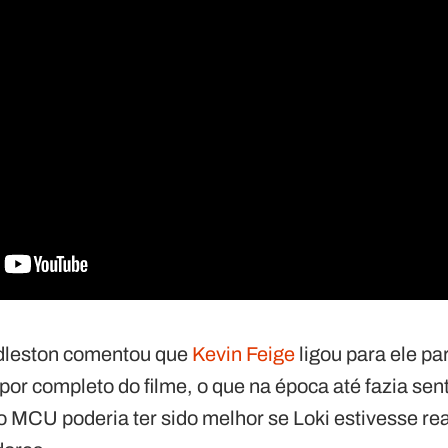
dleston comentou que
Kevin Feige
ligou para ele pa
i por completo do filme, o que na época até fazia se
do MCU poderia ter sido melhor se Loki estivesse r