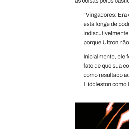
as coisas pelos basti
“Vingadores: Era 
está longe de pode
indiscutivelmente
porque Ultron não
Inicialmente, ele
fato de que sua c
como resultado ac
Hiddleston como L