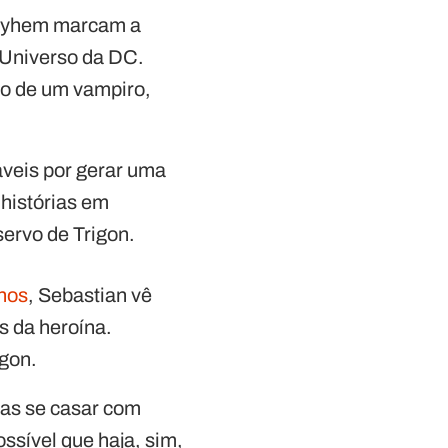
Mayhem marcam a
 Universo da DC.
o de um vampiro,
áveis por gerar uma
 histórias em
ervo de Trigon.
nhos
, Sebastian vê
 da heroína.
gon.
nas se casar com
sível que haja, sim,