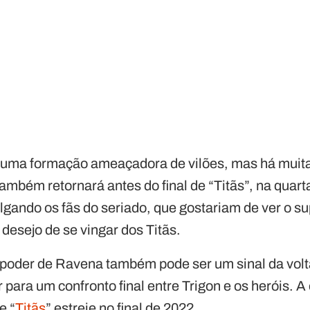
 uma formação ameaçadora de vilões, mas há muit
também retornará antes do final de “Titãs”, na quar
gando os fãs do seriado, que gostariam de ver o sup
desejo de se vingar dos Titãs.
 poder de Ravena também pode ser um sinal da vol
ara um confronto final entre Trigon e os heróis. A
e “
Titãs
” estreie no final de 2022.