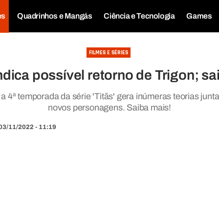
es
Quadrinhos e Mangás
Ciência e Tecnologia
Games
FILMES E SÉRIES
indica possível retorno de Trigon; s
 a 4ª temporada da série 'Titãs' gera inúmeras teorias jun
novos personagens. Saiba mais!
03/11/2022 - 11:19