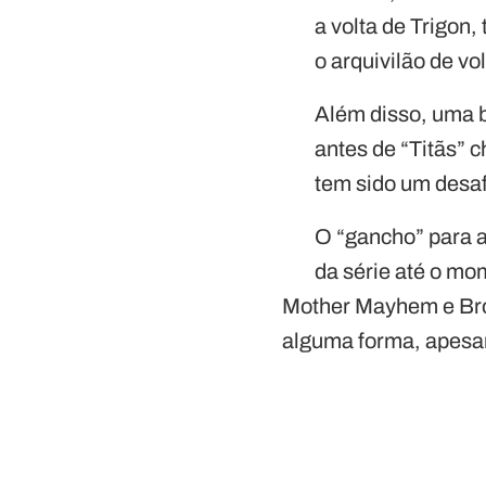
a volta de Trigon,
o arquivilão de vol
Além disso, uma b
antes de “Titãs” c
tem sido um desaf
O “gancho” para a
da série até o mo
Mother Mayhem e Bro
alguma forma, apesar