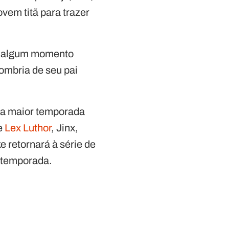
ovem titã para trazer
em algum momento
sombria de seu pai
á a maior temporada
de
Lex Luthor
, Jinx,
 retornará à série de
a temporada.