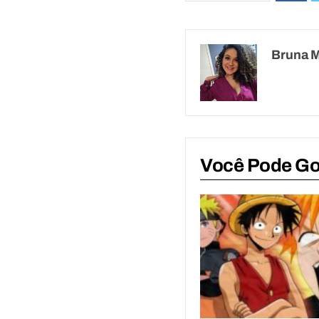
Bruna 
Você Pode G