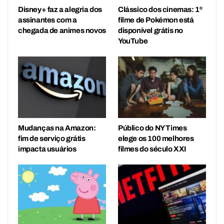
Disney+ faz a alegria dos
Clássico dos cinemas: 1º
assinantes com a
filme de Pokémon está
chegada de animes novos
disponível grátis no
YouTube
Mudanças na Amazon:
Público do NY Times
fim de serviço grátis
elege os 100 melhores
impacta usuários
filmes do século XXI