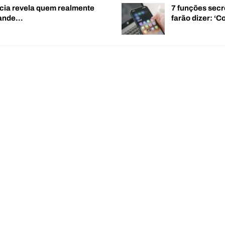
cia revela quem realmente
7 funções secr
rande…
farão dizer: 