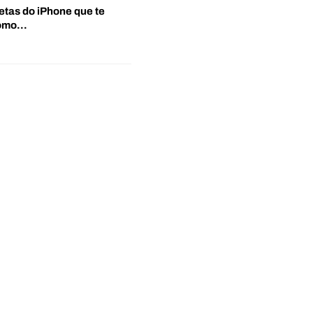
etas do iPhone que te
‘Como…