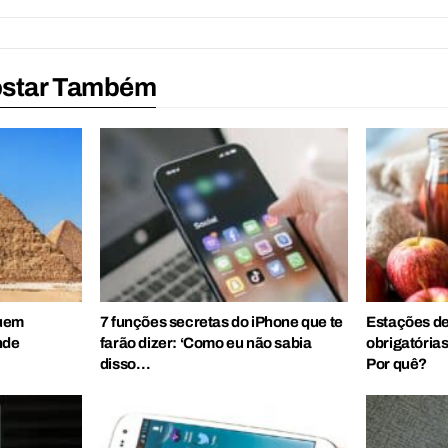
ostar Também
quem
7 funções secretas do iPhone que te
Estações de
nde
farão dizer: ‘Como eu não sabia
obrigatórias
disso…
Por quê?