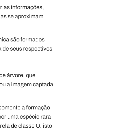
om as informações,
elas se aproximam
smica são formados
 de seus respectivos
de árvore, que
gou a imagem captada
 somente a formação
 por uma espécie rara
ela de classe O, isto