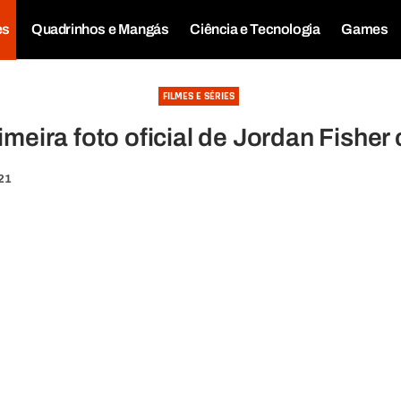
es
Quadrinhos e Mangás
Ciência e Tecnologia
Games
FILMES E SÉRIES
rimeira foto oficial de Jordan Fishe
:21