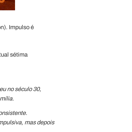
on). Impulso é
tual sétima
eu no século 30,
mília.
onsistente.
impulsiva, mas depois