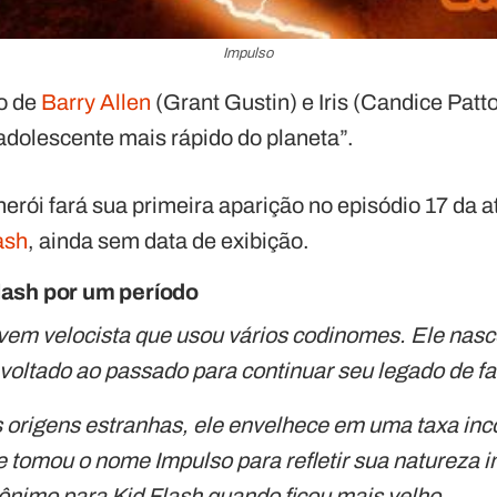
Impulso
ho de
Barry Allen
(Grant Gustin) e Iris (Candice Patt
adolescente mais rápido do planeta”.
herói fará sua primeira aparição no episódio 17 da a
ash
, ainda sem data de exibição.
Flash por um período
ovem velocista que usou vários codinomes. Ele nasc
voltado ao passado para continuar seu legado de fa
 origens estranhas, ele envelhece em uma taxa inc
e tomou o nome Impulso para refletir sua natureza 
nimo para Kid Flash quando ficou mais velho.