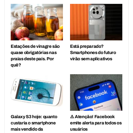
Estações de vinagre são
Está preparado?
quase obrigatórias nas
Smartphones do futuro
praias deste país. Por
virão sem aplicativos
quê?
Galaxy S3 hoje: quanto
⚠️ Atenção! Facebook
custaria o smartphone
emite alerta para todos os
mais vendido da
usuários