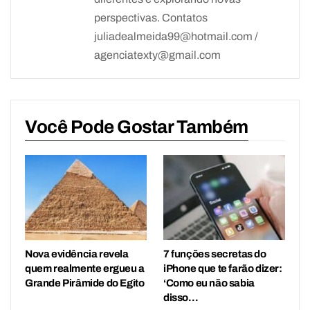
perspectivas. Contatos
juliadealmeida99@hotmail.com /
agenciatexty@gmail.com
Você Pode Gostar Também
Nova evidência revela
7 funções secretas do
quem realmente ergueu a
iPhone que te farão dizer:
Grande Pirâmide do Egito
‘Como eu não sabia
disso…