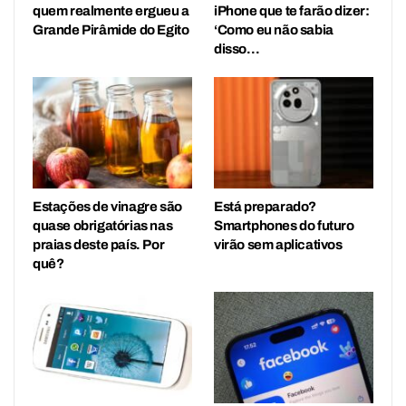
quem realmente ergueu a
iPhone que te farão dizer:
Grande Pirâmide do Egito
‘Como eu não sabia
disso…
Estações de vinagre são
Está preparado?
quase obrigatórias nas
Smartphones do futuro
praias deste país. Por
virão sem aplicativos
quê?