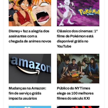
Disney+ faz a alegria dos
Clássico dos cinemas: 1º
assinantes com a
filme de Pokémon está
chegada de animes novos
disponível grátis no
YouTube
Mudanças na Amazon:
Público do NY Times
fim de serviço grátis
elege os 100 melhores
impacta usuários
filmes do século XXI