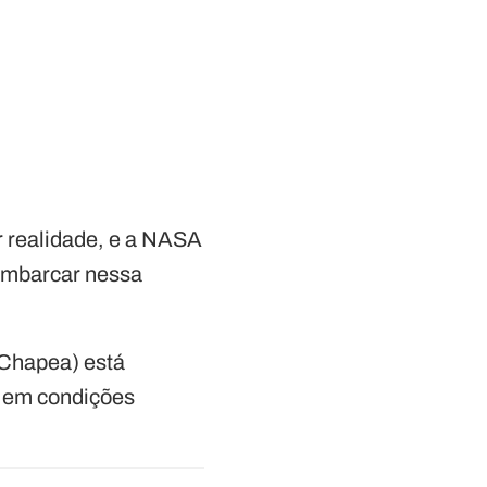
r realidade, e a NASA
 embarcar nessa
(Chapea) está
r em condições