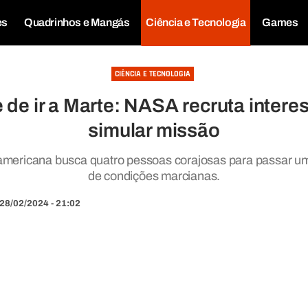
es
Quadrinhos e Mangás
Ciência e Tecnologia
Games
CIÊNCIA E TECNOLOGIA
 de ir a Marte: NASA recruta intere
simular missão
-americana busca quatro pessoas corajosas para passar 
de condições marcianas.
28/02/2024 - 21:02