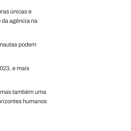
ras únicas e
o da agência na
tronautas podem
2023, e mais
.
a, mas também uma
horizontes humanos