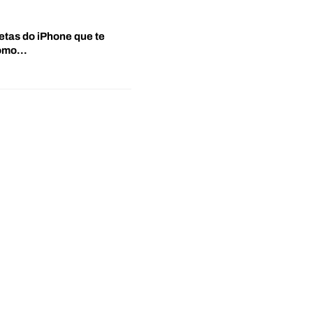
etas do iPhone que te
‘Como…