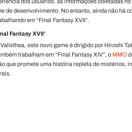
eriência dos usuários, as informações coletadas no
me de desenvolvimento. No entanto, ainda não há c
abalhando em “Final Fantasy XVII”.
nal Fantasy XVII’
alisthea, este novo game é dirigido por Hiroshi Ta
ambém trabalham em “Final Fantasy XIV”, o
MMO
d
ão que promete uma
história repleta de mistérios, i
ais.