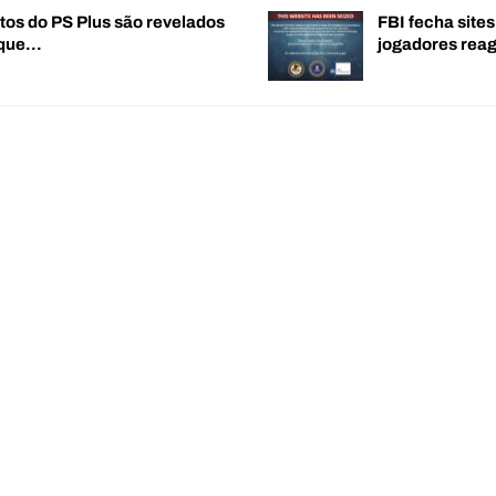
tos do PS Plus são revelados
FBI fecha sites
 que…
jogadores re