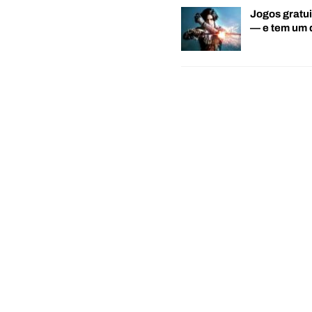
Jogos gratui
— e tem um