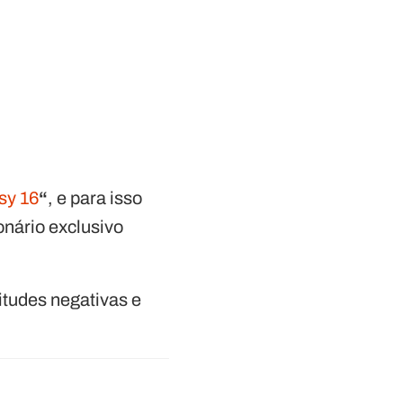
sy 16
“
, e para isso
onário exclusivo
itudes negativas e