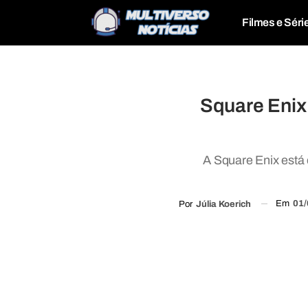
Filmes e Séri
Square Enix
A Square Enix está
Em
01/
Por
Júlia Koerich