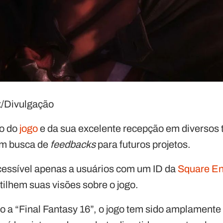
/Divulgação
o do
jogo
e da sua excelente recepção em diversos te
em busca de
feedbacks
para futuros projetos.
cessível apenas a usuários com um
ID da
Square En
ilhem suas visões sobre o jogo.
to a “Final Fantasy 16”, o jogo tem sido amplamente