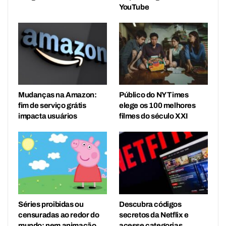
YouTube
Mudanças na Amazon:
Público do NY Times
fim de serviço grátis
elege os 100 melhores
impacta usuários
filmes do século XXI
Séries proibidas ou
Descubra códigos
censuradas ao redor do
secretos da Netflix e
mundo: nem animação
acesse categorias