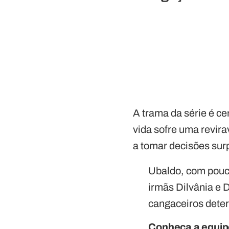
A trama da série é c
vida sofre uma revir
a tomar decisões sur
Ubaldo, com pouc
irmãs Dilvânia e 
cangaceiros deter
Conheça a equipe