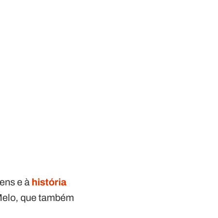
gens e à
história
 Melo, que também
.