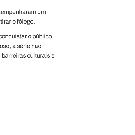
 desempenharam um
irar o fôlego.
onquistar o público
oso, a série não
arreiras culturais e