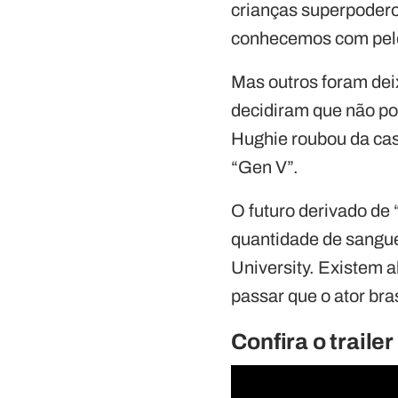
crianças superpoder
conhecemos com pelo
Mas outros foram de
decidiram que não po
Hughie roubou da ca
“Gen V”.
O futuro derivado de 
quantidade de sangue
University. Existem 
passar que o ator bra
Confira o traile