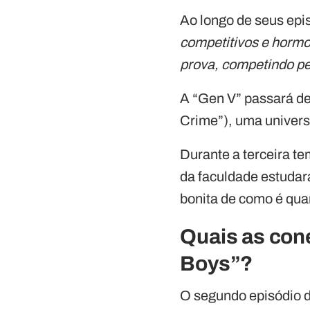
Ao longo de seus epi
competitivos e hormon
prova, competindo pe
A “Gen V” passará de
Crime”), uma univers
Durante a terceira t
da faculdade estuda
bonita de como é qu
Quais as con
Boys”?
O segundo episódio d