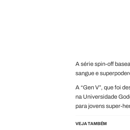
A série spin-off base
sangue e superpodere
A “Gen V”, que foi d
na Universidade Godo
para jovens super-her
VEJA TAMBÉM