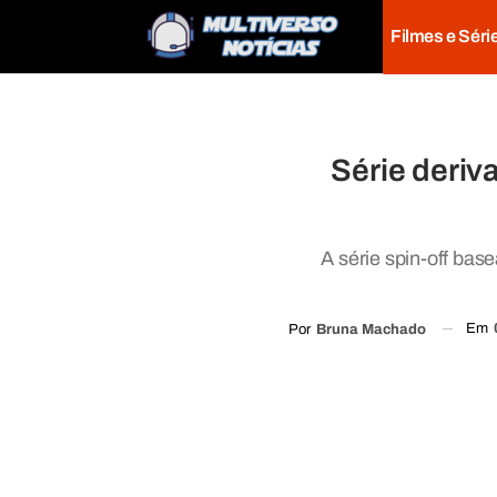
Filmes e Séri
Série deriv
A série spin-off bas
Em
Por
Bruna Machado