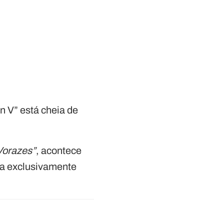
n V” está cheia de
Vorazes”
, acontece
ita exclusivamente