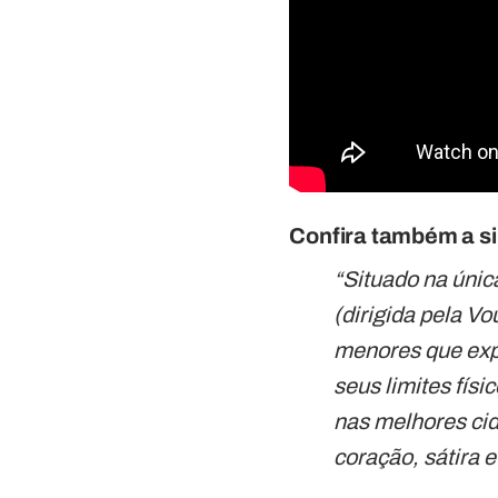
Confira também a sin
“Situado na únic
(dirigida pela Vo
menores que exp
seus limites fís
nas melhores ci
coração, sátira 