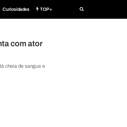
Curiosidades
TOP+
nta com ator
stá cheia de sangue e