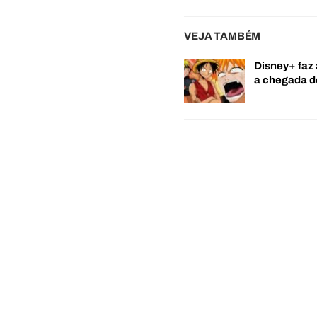
VEJA TAMBÉM
Disney+ faz 
a chegada 