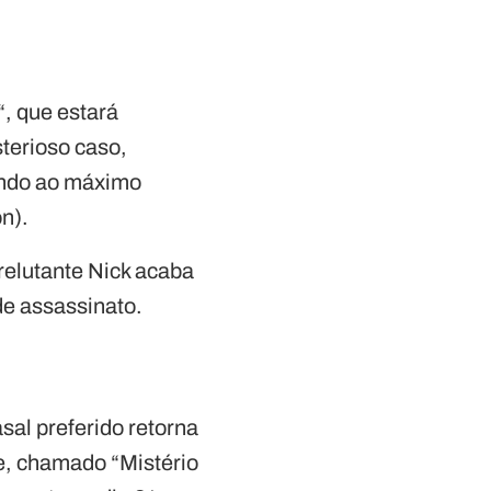
“, que estará
sterioso caso,
tando ao máximo
n).
elutante Nick acaba
de assassinato.
sal preferido retorna
me, chamado “Mistério