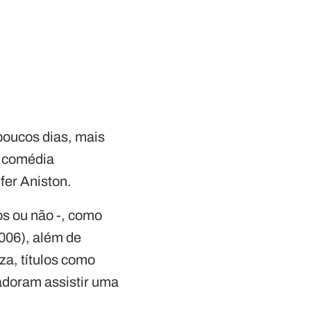
poucos dias, mais
e comédia
fer Aniston.
os ou não -, como
2006), além de
za, títulos como
adoram assistir uma