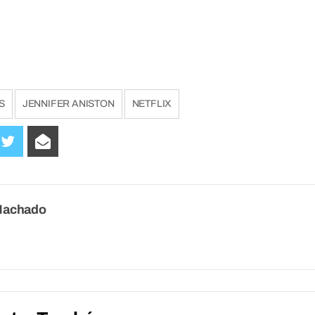
S
JENNIFER ANISTON
NETFLIX
Machado