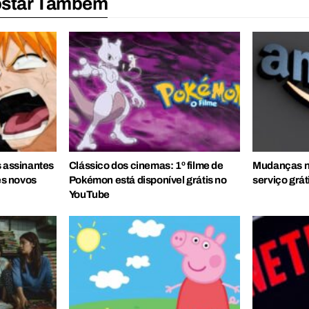
ostar Também
s assinantes
Clássico dos cinemas: 1º filme de
Mudanças n
s novos
Pokémon está disponível grátis no
serviço grát
YouTube