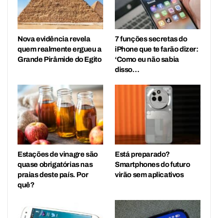
Nova evidência revela
7 funções secretas do
quem realmente ergueu a
iPhone que te farão dizer:
Grande Pirâmide do Egito
‘Como eu não sabia
disso…
Estações de vinagre são
Está preparado?
quase obrigatórias nas
Smartphones do futuro
praias deste país. Por
virão sem aplicativos
quê?