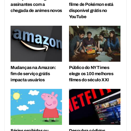
assinantes com a
filme de Pokémon está
chegada de animes novos
disponível grátis no
YouTube
Mudanças na Amazon:
Público do NY Times
fim de serviço grátis
elege os 100 melhores
impacta usuários
filmes do século XXI
Séries proibidas ou
Descubra códigos