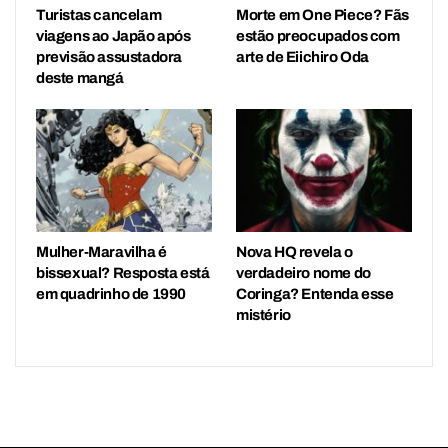
Turistas cancelam
Morte em One Piece? Fãs
viagens ao Japão após
estão preocupados com
previsão assustadora
arte de Eiichiro Oda
deste mangá
Mulher-Maravilha é
Nova HQ revela o
bissexual? Resposta está
verdadeiro nome do
em quadrinho de 1990
Coringa? Entenda esse
mistério