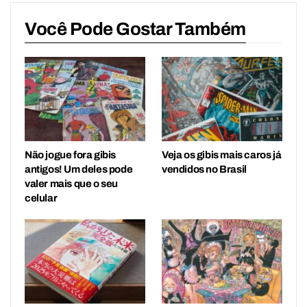
Você Pode Gostar Também
Não jogue fora gibis
Veja os gibis mais caros já
antigos! Um deles pode
vendidos no Brasil
valer mais que o seu
celular