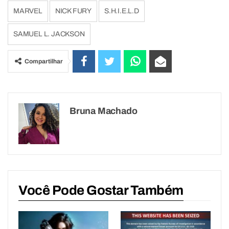
MARVEL
NICK FURY
S.H.I.E.L.D
SAMUEL L. JACKSON
Compartilhar
Bruna Machado
Você Pode Gostar Também