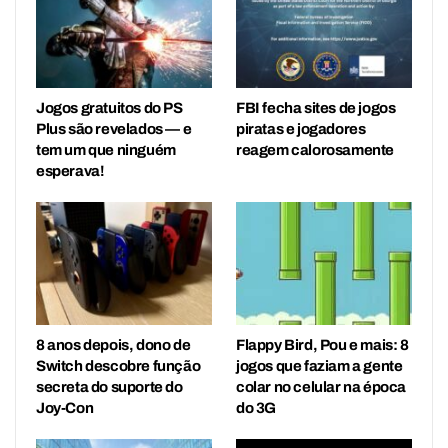
Jogos gratuitos do PS
FBI fecha sites de jogos
Plus são revelados — e
piratas e jogadores
tem um que ninguém
reagem calorosamente
esperava!
8 anos depois, dono de
Flappy Bird, Pou e mais: 8
Switch descobre função
jogos que faziam a gente
secreta do suporte do
colar no celular na época
Joy-Con
do 3G