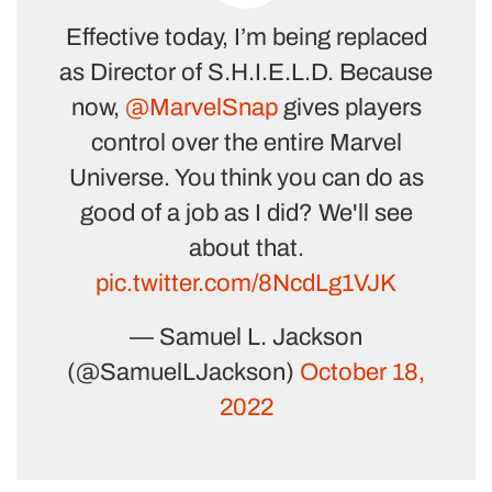
Effective today, I’m being replaced
as Director of S.H.I.E.L.D. Because
now,
@MarvelSnap
gives players
control over the entire Marvel
Universe. You think you can do as
good of a job as I did? We'll see
about that.
pic.twitter.com/8NcdLg1VJK
— Samuel L. Jackson
(@SamuelLJackson)
October 18,
2022