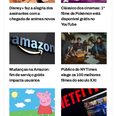
Disney+ faz a alegria dos
Clássico dos cinemas: 1º
assinantes com a
filme de Pokémon está
chegada de animes novos
disponível grátis no
YouTube
Mudanças na Amazon:
Público do NY Times
fim de serviço grátis
elege os 100 melhores
impacta usuários
filmes do século XXI