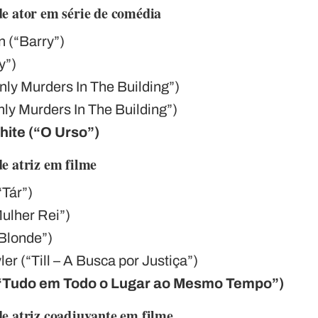
e ator em série de comédia
 (“Barry”)
y”)
nly Murders In The Building”)
nly Murders In The Building”)
hite (“O Urso”)
e atriz em filme
“Tár”)
Mulher Rei”)
Blonde”)
er (“Till – A Busca por Justiça”)
(“Tudo em Todo o Lugar ao Mesmo Tempo”)
e atriz coadjuvante em filme