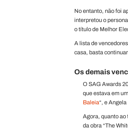
No entanto, não foi
interpretou o perso
o título de Melhor E
A lista de vencedore
casa, basta continuar
Os demais venc
O SAG Awards 2023
que estava em um
Baleia
“, e Angela
Agora, quanto ao t
da obra “The Whit