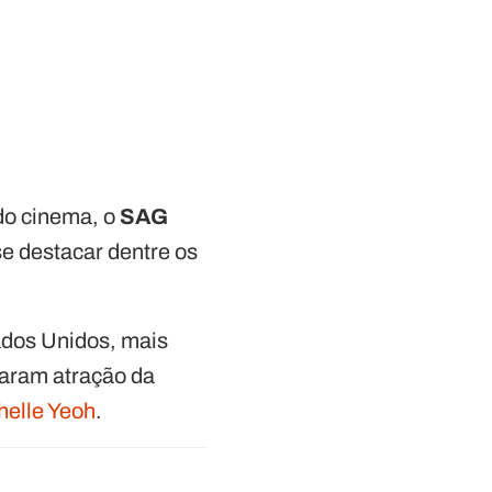
do cinema, o
SAG
e destacar dentre os
tados Unidos, mais
naram atração da
helle Yeoh
.