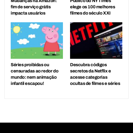
Mudanças na Amazon:
Público do NY Times
fim de serviço grátis
elege os 100 melhores
impacta usuários
filmes do século XXI
Séries proibidas ou
Descubra códigos
censuradas ao redor do
secretos da Netflix e
mundo: nem animação
acesse categorias
infantil escapou!
ocultas de filmes e séries