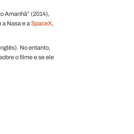
 do Amanhã” (2014),
 a Nasa e a
SpaceX
,
inglês). No entanto,
obre o filme e se ele