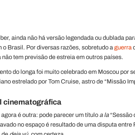
er, ainda não há versão legendada ou dublada para
 o Brasil. Por diversas razões, sobretudo a
guerra
d
a não tem previsão de estreia em outros países.
ento do longa foi muito celebrado em Moscou por se
iano estrelado por Tom Cruise, astro de “Missão Im
l cinematográfica
 agora é outra: pode parecer um título
a la
“Sessão d
gravado no espaço é resultado de uma disputa entre
e de
deja vú
, com certeza.