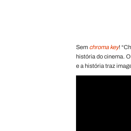
Sem
chroma key
! “C
história do cinema. O
e a história traz imag