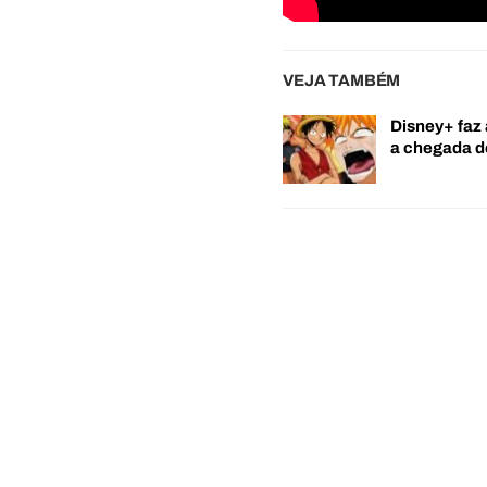
VEJA TAMBÉM
Disney+ faz 
a chegada 