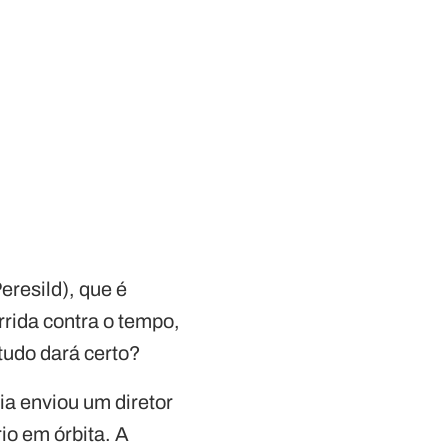
eresild), que é
rida contra o tempo,
 tudo dará certo?
sia enviou um diretor
io em órbita. A