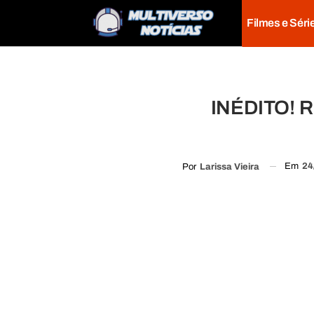
Filmes e Séri
INÉDITO! Rú
Em
24
Por
Larissa Vieira