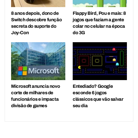
8 anos depois, dono de
Flappy Bird, Pou e mais: 8
Switch descobre função
jogos que faziam a gente
secreta do suporte do
colar no celular na época
Joy-Con
do 3G
Microsoft anuncia novo
Entediado? Google
corte de milhares de
esconde 6 jogos
funcionários e impacta
clássicos que vão salvar
divisão de games
seu dia