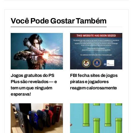
Você Pode Gostar Também
Jogos gratuitos do PS
FBI fecha sites de jogos
Plus são revelados — e
piratas e jogadores
tem um que ninguém
reagem calorosamente
esperava!