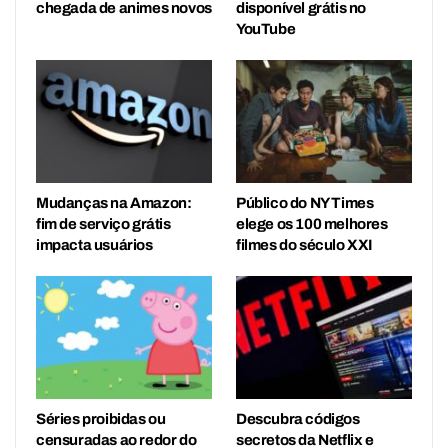
chegada de animes novos
disponível grátis no
YouTube
Mudanças na Amazon:
Público do NY Times
fim de serviço grátis
elege os 100 melhores
impacta usuários
filmes do século XXI
Séries proibidas ou
Descubra códigos
censuradas ao redor do
secretos da Netflix e