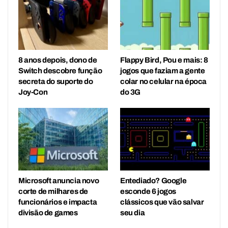
8 anos depois, dono de
Flappy Bird, Pou e mais: 8
Switch descobre função
jogos que faziam a gente
secreta do suporte do
colar no celular na época
Joy-Con
do 3G
Microsoft anuncia novo
Entediado? Google
corte de milhares de
esconde 6 jogos
funcionários e impacta
clássicos que vão salvar
divisão de games
seu dia