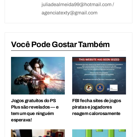
juliadealmeida99@hotmail.com /
agenciatexty@gmail.com
Você Pode Gostar Também
Jogos gratuitos do PS
FBI fecha sites de jogos
Plus são revelados — e
piratas e jogadores
tem um que ninguém
reagem calorosamente
esperava!